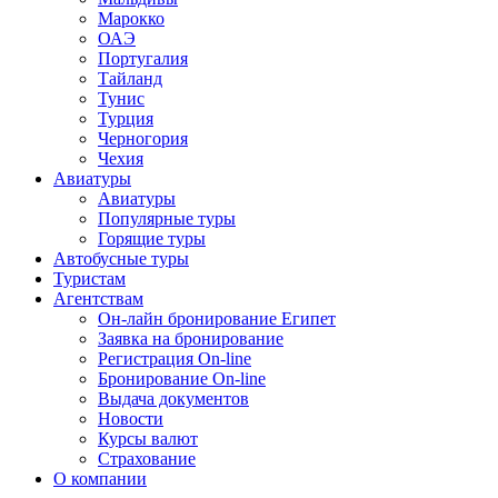
Марокко
ОАЭ
Португалия
Тайланд
Тунис
Турция
Черногория
Чехия
Авиатуры
Авиатуры
Популярные туры
Горящие туры
Автобусные туры
Туристам
Агентствам
Он-лайн бронирование Египет
Заявка на бронирование
Регистрация On-line
Бронирование On-line
Выдача документов
Новости
Курсы валют
Страхование
О компании