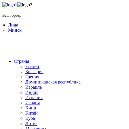
.
Минск
Ваш город:
Лида
Минск
+375(17) 327-03-33
Страны
Египет
Болгария
Греция
Доминиканская республика
Израиль
Индия
Испания
Италия
Кипр
Китай
Куба
Литва
Мальдивы