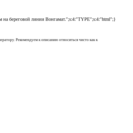
м на береговой линии Вонгамат.";s:4:"TYPE";s:4:"html";}
ператору. Рекомендуем к описанию относиться чисто как к