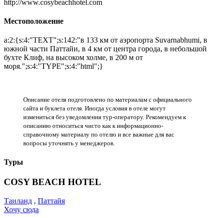
http://www.cosybeachhotel.com
Местоположение
a:2:{s:4:"TEXT";s:142:"в 133 км от аэропорта Suvarnabhumi, в
южной части Паттайи, в 4 км от центра города, в небольшой
бухте Клиф, на высоком холме, в 200 м от
моря.";s:4:"TYPE";s:4:"html";}
Описание отеля подготовлено по материалам с официального
сайта и буклета отеля. Иногда условия в отеле могут
измениться без уведомления тур-оператору. Рекомендуем к
описанию относиться чисто как к информационно-
справочному материалу по отелю и все важные для вас
вопросы уточнять у менеджеров.
Туры
COSY BEACH HOTEL
Таиланд
,
Паттайя
Хочу сюда