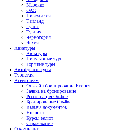
Марокко
ОАЭ
Португалия
Тайланд
Тунис
Турция
Черногория
Чехия
Авиатуры
Авиатуры
Популярные туры
Горящие туры
Автобусные туры
Туристам
Агентствам
Он-лайн бронирование Египет
Заявка на бронирование
Регистрация On-line
Бронирование On-line
Выдача документов
Новости
Курсы валют
Страхование
О компании