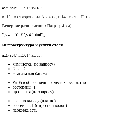
a:2:{s:4:"TEXT";s:418:"
в 12 км от аэропорта Араксос, в 14 км от г. Патры.
Вечерние развлечения:
Патра (14 км)
";s:4:"TYPE";s:4:"html";}
Инфраструктура и услуги отеля
a:2:{s:4:"TEXT";s:353:"
химчистка (по запросу)
бары: 2
комната для багажа
Wi-Fi в общественных местах, бесплатно
рестораны: 1
прачечная (по запросу)
врач по вызову (платно)
бассейны: 1 (с пресной водой)
парковка есть