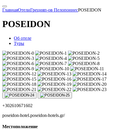
Главная
Отели
Греция
п-ов Пелопоннес
POSEIDON
POSEIDON
Об отеле
Туры
+302610671602
poseidon-hotel.poseidon-hotels.gr/
Местоположение