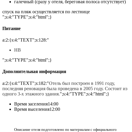
галечный (сразу у отеля, береговая полоса отсутствует)
спуск на пляж осуществляется по лестнице
";s:4:"TYPE";s:4:"html";}
Питание
a:2:{s:4:"TEXT";s:128:"
HB
";s:4:"TYPE";s:4:"html";}
Дополнительная информация
a:2:{s:4:"TEXT";s:182:"
Отель был построен в 1991 году,
последняя реновация была проведена в 2005 году. Состоит из
одного 3-х этажного здания.
";s:4:"TYPE";s:4:"html";}
Время заселения
14:00
Время выселения
12:00
Описание отеля подготовлено по материалам с официального