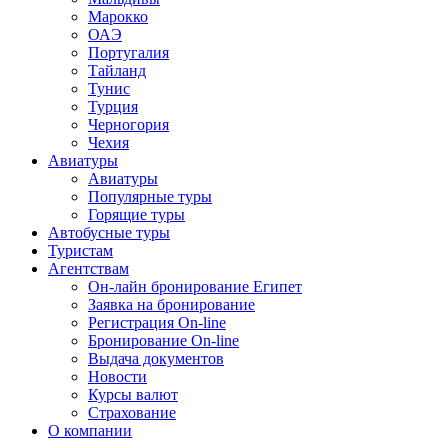
Марокко
ОАЭ
Португалия
Тайланд
Тунис
Турция
Черногория
Чехия
Авиатуры
Авиатуры
Популярные туры
Горящие туры
Автобусные туры
Туристам
Агентствам
Он-лайн бронирование Египет
Заявка на бронирование
Регистрация On-line
Бронирование On-line
Выдача документов
Новости
Курсы валют
Страхование
О компании