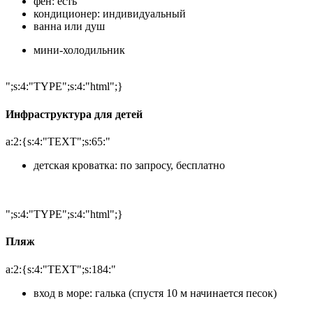
фен: есть
кондиционер: индивидуальный
ванна или душ
мини-холодильник
";s:4:"TYPE";s:4:"html";}
Инфраструктура для детей
a:2:{s:4:"TEXT";s:65:"
детская кроватка: по запросу, бесплатно
";s:4:"TYPE";s:4:"html";}
Пляж
a:2:{s:4:"TEXT";s:184:"
вход в море: галька (спустя 10 м начинается песок)