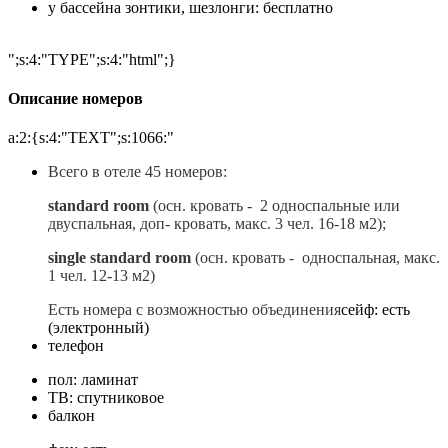
у бассейна зонтики, шезлонги: бесплатно
";s:4:"TYPE";s:4:"html";}
Описание номеров
a:2:{s:4:"TEXT";s:1066:"
Всего в отеле 45 номеров:
standard
room
(осн. кровать - 2 односпальные или
двуспальная, доп- кровать, макс. 3 чел. 16-18 м
2
);
single
standard
room
(осн. кровать - односпальная, макс.
1 чел. 12-13 м
2
)
Есть номера с возможностью объединения
сейф: есть
(электронный)
телефон
пол: ламинат
ТВ: спутниковое
балкон